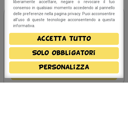
liberamente accettare, negare o revocare il tuo
consenso in qualsiasi momento accedendo al pannello
Sei interessato?
Resta
delle preferenze nella pagina privacy. Puoi acconsentire
in contatto!
all'uso di queste tecnologie acconsentendo a questa
informativa.
Accetta tutto
Dichiaro di aver preso visione della
informativa
privacy
e, autorizzo il trattamento dei miei dati
Solo obbligatori
personali.
Personalizza
Sito a cura del Comune di
Savignano sul Panaro
Via Doccia, 64 - 41056 Savignano sul Panaro (MO)