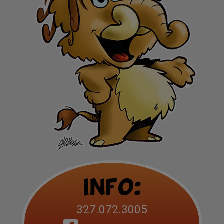
Info:
327.072.3005