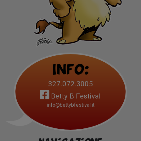
Info:
327.072.3005
Betty B Festival
info@bettybfestival.it