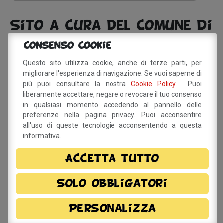
Sito a cura del Comune di
Savignano sul Panaro
Consenso Cookie
Via Doccia, 64 - 41056 Savignano sul Panaro (MO)
Questo sito utilizza cookie, anche di terze parti, per
Tel. 059 759 911 - Fax 059 730 160 E-mail:
migliorare l'esperienza di navigazione. Se vuoi saperne di
info@comune.savignano-sul-panaro.mo.it
più puoi consultare la nostra
Cookie Policy
. Puoi
Partita IVA 00242970366
liberamente accettare, negare o revocare il tuo consenso
in qualsiasi momento accedendo al pannello delle
Per informazioni sulla
preferenze nella pagina privacy. Puoi acconsentire
all'uso di queste tecnologie acconsentendo a questa
manifestazione
informativa.
info@bettybfestival.it
Accetta tutto
Meccanismo di Feedback
-
Dichiarazione di Accessibilità
Solo obbligatori
Personalizza