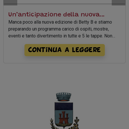
Un’anticipazione della nuova
edizione di Betty B Festival
Manca poco alla nuova edizione di Betty B e stiamo
preparando un programma carico di ospiti, mostre,
eventi e tanto divertimento in tutte e 5 le tappe. Non
mancheranno gli amici di sempre come Clod, Silver o
Giorgio Franzaroli, ma accoglieremo anche Enrico
Continua a leggere
Macchiavello, Lena Merhej, Vola Noemi, Diletta Giotti e
tanti altri giovani fumettisti ed illustratori.