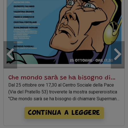
Che mondo sarà se ha bisogno di
chiamare Superman – La mostra a
Dal 25 ottobre ore 17,30 al Centro Sociale della Pace
(Via del Pratello 53) troverete la mostra supereroistica
Bologna
"Che mondo sarà se ha bisogno di chiamare Superman".
La mostra sarà visitabile fino al 6 novembre.
Continua a leggere