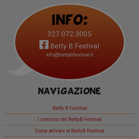
Info:
327.072.3005
Betty B Festival
info@bettybfestival.it
Navigazione
Betty B Festival
I concorsi del BettyB Festival
Come arrivare al BettyB Festival