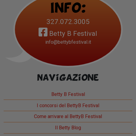
Info:
327.072.3005
Betty B Festival
info@bettybfestival.it
Navigazione
Betty B Festival
I concorsi del BettyB Festival
Come arrivare al BettyB Festival
Il Betty Blog