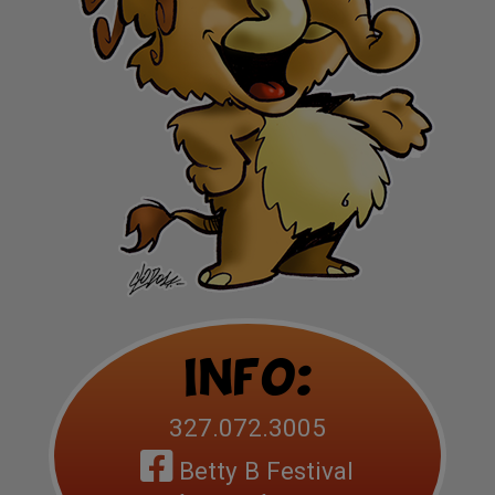
Info:
327.072.3005
Betty B Festival