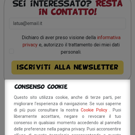
Sei interessato?
Resta
in contatto!
Dichiaro di aver preso visione della
informativa
privacy
e, autorizzo il trattamento dei miei dati
personali.
Consenso Cookie
Questo sito utilizza cookie, anche di terze parti, per
Sito a cura del Comune di
migliorare l'esperienza di navigazione. Se vuoi saperne
Savignano sul Panaro
di più puoi consultare la nostra
Cookie Policy
. Puoi
liberamente accettare, negare o revocare il tuo
Via Doccia, 64 - 41056 Savignano sul Panaro (MO)
consenso in qualsiasi momento accedendo al pannello
Tel. 059 759 911 - Fax 059 730 160 E-mail:
delle preferenze nella pagina privacy. Puoi acconsentire
info@comune.savignano-sul-panaro.mo.it