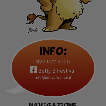
Info:
327.072.3005
Betty B Festival
info@bettybfestival.it
Navigazione