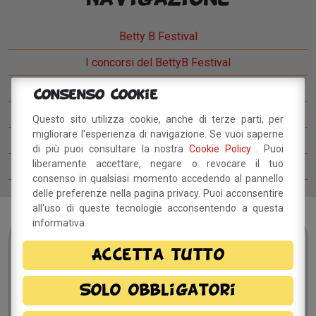
Betty B Festival
I concorsi del BettyB Festival
Come arrivare al BettyB Festival
Consenso Cookie
Il Betty Blog
Questo sito utilizza cookie, anche di terze parti, per
migliorare l'esperienza di navigazione. Se vuoi saperne
Ospiti del Betty B Festival
di più puoi consultare la nostra
Cookie Policy
. Puoi
liberamente accettare, negare o revocare il tuo
Comitato del festival
consenso in qualsiasi momento accedendo al pannello
delle preferenze nella pagina privacy. Puoi acconsentire
all'uso di queste tecnologie acconsentendo a questa
informativa.
Sei interessato?
Resta
in contatto!
Accetta tutto
Solo obbligatori
Dichiaro di aver preso visione della
informativa