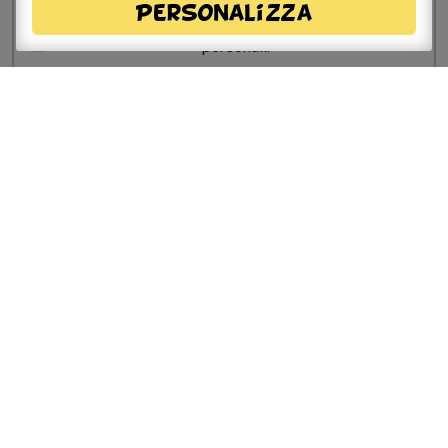
Personalizza
privacy
e, autorizzo il trattamento dei miei dati
personali.
Sito a cura del Comune di
Savignano sul Panaro
Via Doccia, 64 - 41056 Savignano sul Panaro (MO)
Tel. 059 759 911 - Fax 059 730 160 E-mail:
info@comune.savignano-sul-panaro.mo.it
Partita IVA 00242970366
Per informazioni sulla
manifestazione