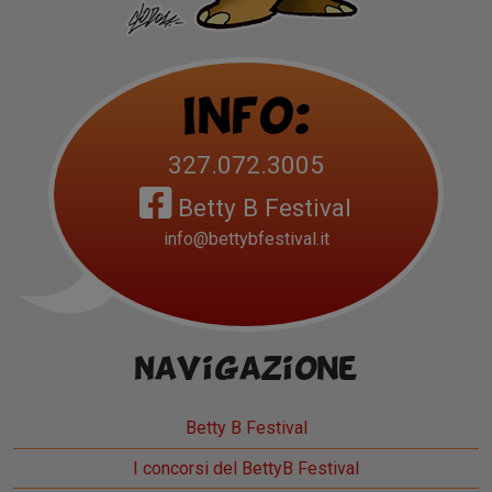
Info:
327.072.3005
Betty B Festival
info@bettybfestival.it
Navigazione
Betty B Festival
I concorsi del BettyB Festival