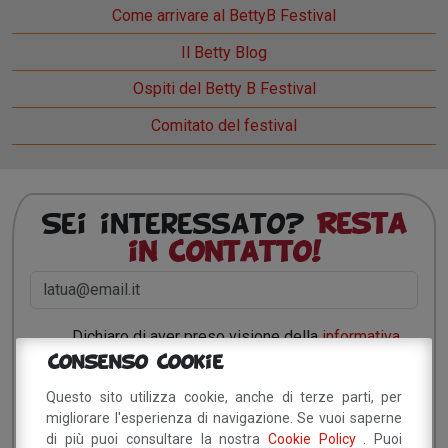
Come arrivare al BettyB Festival
Il Betty Blog
Ospiti del Betty B Festival
Comitato del festival
Sei interessato?
Resta
in contatto!
Dichiaro di aver preso visione della
informativa
privacy
e, autorizzo il trattamento dei miei dati
Consenso Cookie
personali.
Questo sito utilizza cookie, anche di terze parti, per
migliorare l'esperienza di navigazione. Se vuoi saperne
di più puoi consultare la nostra
Cookie Policy
. Puoi