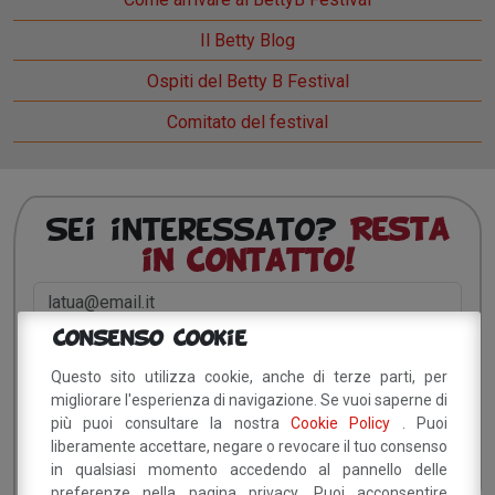
Il Betty Blog
Ospiti del Betty B Festival
Comitato del festival
Sei interessato?
Resta
in contatto!
Consenso Cookie
Dichiaro di aver preso visione della
informativa
Questo sito utilizza cookie, anche di terze parti, per
privacy
e, autorizzo il trattamento dei miei dati
migliorare l'esperienza di navigazione. Se vuoi saperne di
personali.
più puoi consultare la nostra
Cookie Policy
. Puoi
liberamente accettare, negare o revocare il tuo consenso
in qualsiasi momento accedendo al pannello delle
preferenze nella pagina privacy. Puoi acconsentire