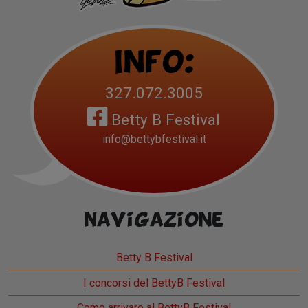
Info:
327.072.3005
Betty B Festival
info@bettybfestival.it
Navigazione
Betty B Festival
I concorsi del BettyB Festival
Come arrivare al BettyB Festival