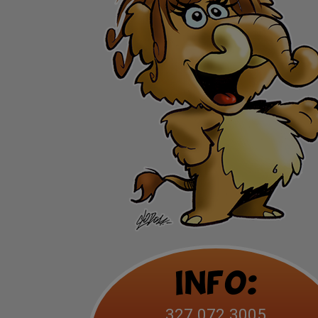
Info:
327.072.3005