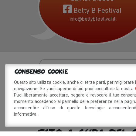
Betty B Festival
info@bettybfestival.it
Sei interessat
Consenso Cookie
Questo sito utilizza cookie, anche di terze parti, per migliorare 
navigazione. Se vuoi saperne di più puoi consultare la nostra
Puoi liberamente accettare, negare o revocare il tuo consens
Dichiaro di aver preso visione della
info
momento accedendo al pannello delle preferenze nella pagina
trattamento dei miei dati personali.
acconsentire all'uso di queste tecnologie acconsente
informativa.
Sito a cura del 