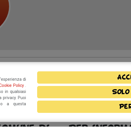
o?
Resta in contatto!
Acc
l'esperienza di
Cookie Policy
.
Solo
o in qualsiasi
rmativa privacy
e, autorizzo il
 privacy. Puoi
ndo a questa
Pe
Comune di
Per inform