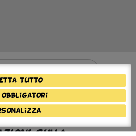
etta tutto
 obbligatori
rsonalizza
azioni sulla