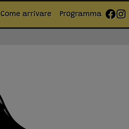
Come arrivare
Programma