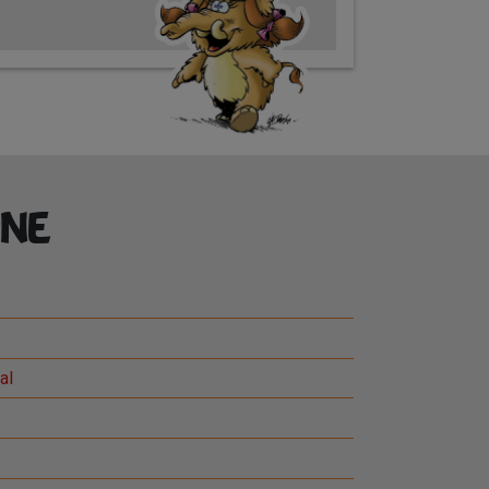
ne
al