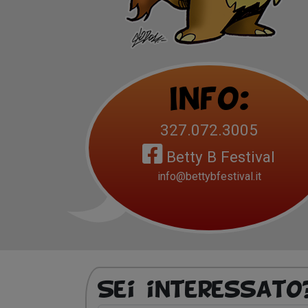
Info:
327.072.3005
Betty B Festival
info@bettybfestival.it
Sei interessat