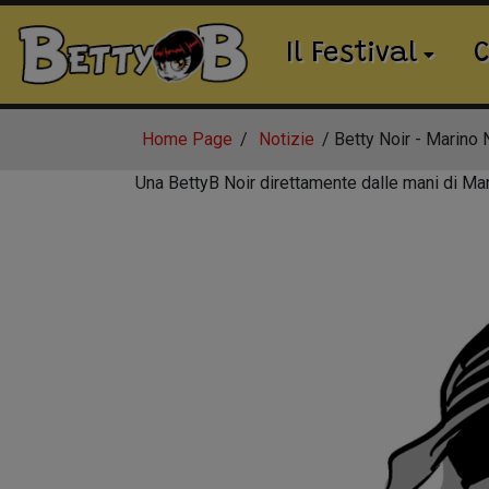
Il Festival
C
Home Page
Notizie
Betty Noir - Marino 
Una BettyB Noir direttamente dalle mani di Ma