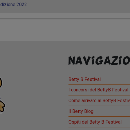
dizione 2022
Navigazio
Betty B Festival
I concorsi del BettyB Festival
Come arrivare al BettyB Festiv
Il Betty Blog
Ospiti del Betty B Festival