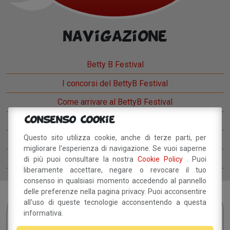
Navigazione
Betty B Festival
I concorsi del BettyB Festival
Come arrivare al BettyB Festival
Consenso Cookie
Il Betty Blog
Questo sito utilizza cookie, anche di terze parti, per
Ospiti del Betty B Festival
migliorare l'esperienza di navigazione. Se vuoi saperne
Comitato del festival
di più puoi consultare la nostra
Cookie Policy
. Puoi
liberamente accettare, negare o revocare il tuo
consenso in qualsiasi momento accedendo al pannello
delle preferenze nella pagina privacy. Puoi acconsentire
all'uso di queste tecnologie acconsentendo a questa
Sei interessato?
Resta
informativa.
in contatto!