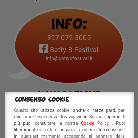
Info:
327.072.3005
Betty B Festival
info@bettybfestival.it
Navigazione
Consenso Cookie
Questo sito utilizza cookie, anche di terze parti, per
Betty B Festival
migliorare l'esperienza di navigazione. Se vuoi saperne di
I concorsi del BettyB Festival
più puoi consultare la nostra
Cookie Policy
. Puoi
liberamente accettare, negare o revocare il tuo consenso
Come arrivare al BettyB Festival
in qualsiasi momento accedendo al pannello delle