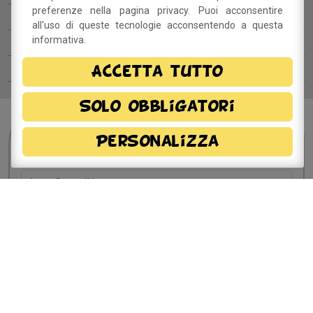
preferenze nella pagina privacy. Puoi acconsentire
Il Betty Blog
all'uso di queste tecnologie acconsentendo a questa
informativa.
Ospiti del Betty B Festival
Comitato del festival
Accetta tutto
Solo obbligatori
Sei interessato?
Resta
Personalizza
in contatto!
Dichiaro di aver preso visione della
informativa
privacy
e, autorizzo il trattamento dei miei dati
personali.