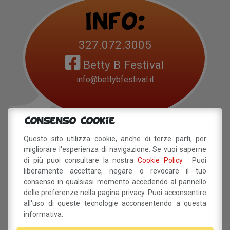
Info:
327.072.3005
Betty B Festival
info@bettybfestival.it
Consenso Cookie
Navigazione
Questo sito utilizza cookie, anche di terze parti, per
migliorare l'esperienza di navigazione. Se vuoi saperne
di più puoi consultare la nostra
Cookie Policy
. Puoi
Betty B Festival
liberamente accettare, negare o revocare il tuo
consenso in qualsiasi momento accedendo al pannello
I concorsi del BettyB Festival
delle preferenze nella pagina privacy. Puoi acconsentire
all'uso di queste tecnologie acconsentendo a questa
Come arrivare al BettyB Festival
informativa.
Il Betty Blog