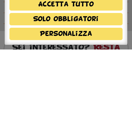
Accetta tutto
Ospiti del Betty B Festival
Comitato del festival
Solo obbligatori
Personalizza
Sei interessato?
Resta
in contatto!
Dichiaro di aver preso visione della
informativa
privacy
e, autorizzo il trattamento dei miei dati
personali.