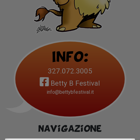
Info:
327.072.3005
Betty B Festival
info@bettybfestival.it
Navigazione