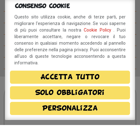
Betty B Festival
Consenso Cookie
I concorsi del BettyB Festival
Questo sito utilizza cookie, anche di terze parti, per
migliorare l'esperienza di navigazione. Se vuoi saperne
Come arrivare al BettyB Festival
di più puoi consultare la nostra
Cookie Policy
. Puoi
liberamente accettare, negare o revocare il tuo
Il Betty Blog
consenso in qualsiasi momento accedendo al pannello
delle preferenze nella pagina privacy. Puoi acconsentire
Ospiti del Betty B Festival
all'uso di queste tecnologie acconsentendo a questa
Comitato del festival
informativa.
Accetta tutto
Solo obbligatori
Sei interessato?
Resta
in contatto!
Personalizza
Dichiaro di aver preso visione della
informativa
privacy
e, autorizzo il trattamento dei miei dati