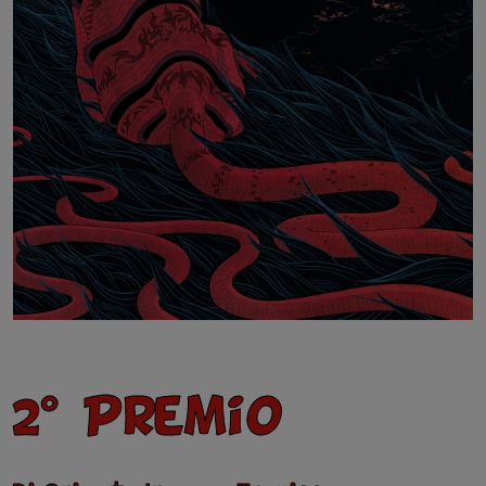
2° Premio