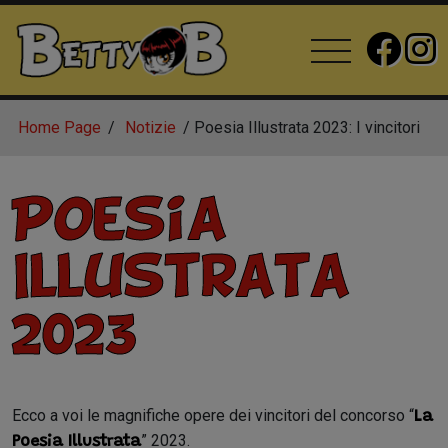
Home Page
Notizie
Poesia Illustrata 2023: I vincitori
Poesia
Illustrata
2023
Ecco a voi le magnifiche opere dei vincitori del concorso “
La
” 2023.
Poesia Illustrata