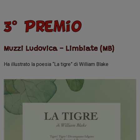
3° Premio
Muzzi Ludovica - Limbiate (MB)
Ha illustrato la poesia “La tigre” di William Blake