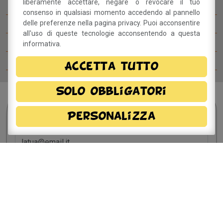
liberamente accettare, negare o revocare il tuo
Come arrivare al BettyB Festival
consenso in qualsiasi momento accedendo al pannello
delle preferenze nella pagina privacy. Puoi acconsentire
Il Betty Blog
all'uso di queste tecnologie acconsentendo a questa
Ospiti del Betty B Festival
informativa.
Comitato del festival
Accetta tutto
Solo obbligatori
Sei interessato?
Resta
Personalizza
in contatto!
Dichiaro di aver preso visione della
informativa
privacy
e, autorizzo il trattamento dei miei dati
personali.