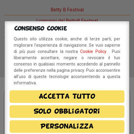
Betty B Festival
I concorsi del BettyB Festival
Consenso Cookie
Come arrivare al BettyB Festival
Questo sito utilizza cookie, anche di terze parti, per
Il Betty Blog
migliorare l'esperienza di navigazione. Se vuoi saperne
di più puoi consultare la nostra
Cookie Policy
. Puoi
Ospiti del Betty B Festival
liberamente accettare, negare o revocare il tuo
consenso in qualsiasi momento accedendo al pannello
Comitato del festival
delle preferenze nella pagina privacy. Puoi acconsentire
all'uso di queste tecnologie acconsentendo a questa
informativa.
Sei interessato?
Resta
Accetta tutto
in contatto!
Solo obbligatori
Personalizza
Dichiaro di aver preso visione della
informativa