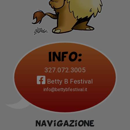
Info:
327.072.3005
Betty B Festival
info@bettybfestival.it
Navigazione