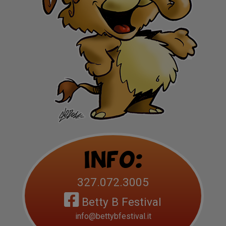
Info:
327.072.3005
Betty B Festival
info@bettybfestival.it