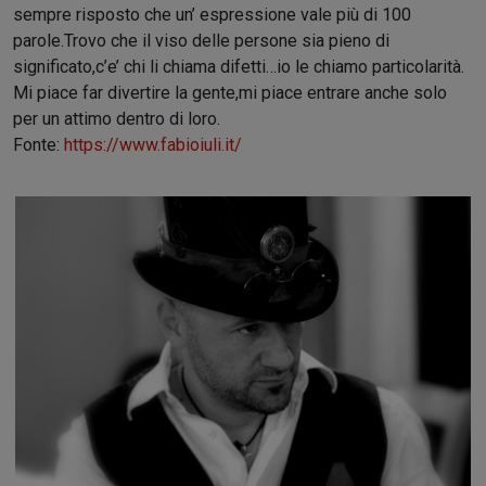
sempre risposto che
un’
espressione
vale più di 100
parole.
Trovo che il
viso
delle persone sia pieno di
significato
,
c’e’ chi li chiama difetti…io le chiamo
particolarità
.
Mi piace far
divertire
la gente,
mi piace
entrare
anche solo
per un attimo
dentro di loro.
Fonte:
https://www.fabioiuli.it/