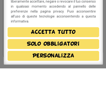
liberamente accettare, negare o revocare il tuo consenso
in contatto!
in qualsiasi momento accedendo al pannello delle
preferenze nella pagina privacy. Puoi acconsentire
all'uso di queste tecnologie acconsentendo a questa
informativa.
Dichiaro di aver preso visione della
informativa
privacy
e, autorizzo il trattamento dei miei dati
Accetta tutto
personali.
Solo obbligatori
Personalizza
Sito a cura del Comune di
Savignano sul Panaro
Via Doccia, 64 - 41056 Savignano sul Panaro (MO)
Tel. 059 759 911 - Fax 059 730 160 E-mail:
info@comune.savignano-sul-panaro.mo.it
Partita IVA 00242970366