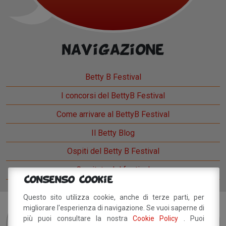
Navigazione
Betty B Festival
I concorsi del BettyB Festival
Come arrivare al BettyB Festival
Il Betty Blog
Ospiti del Betty B Festival
Comitato del festival
Consenso Cookie
Questo sito utilizza cookie, anche di terze parti, per
migliorare l'esperienza di navigazione. Se vuoi saperne di
Sei interessato?
Resta
più puoi consultare la nostra
Cookie Policy
. Puoi