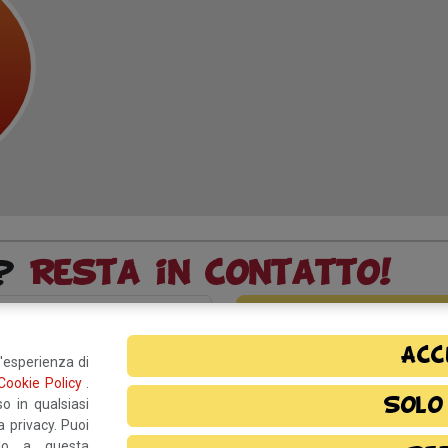
o?
Resta in contatto!
Acc
rmativa privacy
e, autorizzo il
l'esperienza di
Cookie Policy
.
Solo
o in qualsiasi
 privacy. Puoi
ndo a questa