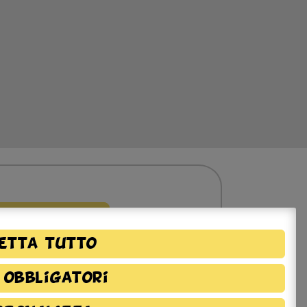
etta tutto
 obbligatori