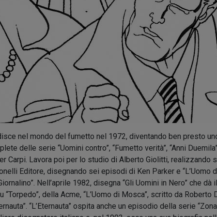
sce nel mondo del fumetto nel 1972, diventando ben presto uno de
mplete delle serie “Uomini contro”, “Fumetto verità”, “Anni Duemil
r Carpi. Lavora poi per lo studio di Alberto Giolitti, realizzando 
onelli Editore, disegnando sei episodi di Ken Parker e “L’Uomo d
 Giornalino”. Nell’aprile 1982, disegna “Gli Uomini in Nero” che dà 
 su “Torpedo”, della Acme, “L’Uomo di Mosca”, scritto da Roberto D
ternauta”. “L’Eternauta” ospita anche un episodio della serie “Zon