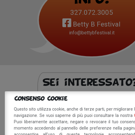
327.072.3005
Betty B Festival
info@bettybfestival.it
Sei interessat
Consenso Cookie
Dichiaro di aver preso visione della
info
Questo sito utilizza cookie, anche di terze parti, per migliorare 
navigazione. Se vuoi saperne di più puoi consultare la nostra
trattamento dei miei dati personali.
Puoi liberamente accettare, negare o revocare il tuo consens
momento accedendo al pannello delle preferenze nella pagina
acconsentire all'uso di queste tecnologie acconsente