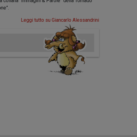
lla collana “Immagini & Parole” della Tornado
one”.
Leggi tutto su Giancarlo Alessandrini