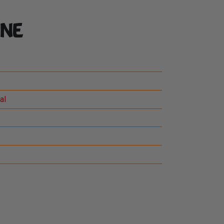
ne
al