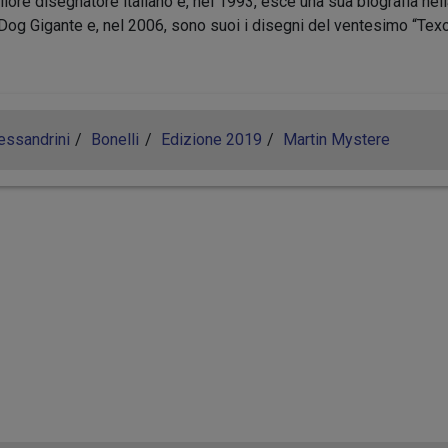
liore disegnatore italiano e, nel 1993, esce una sua biografia ne
Dog Gigante e, nel 2006, sono suoi i disegni del ventesimo “Tex
essandrini
Bonelli
Edizione 2019
Martin Mystere