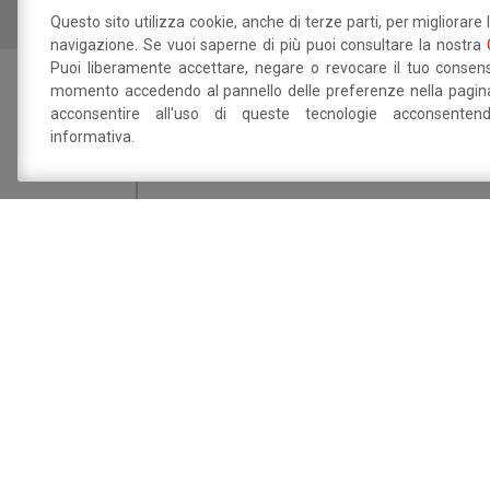
Questo sito utilizza cookie, anche di terze parti, per migliorare 
navigazione. Se vuoi saperne di più puoi consultare la nostra
Puoi liberamente accettare, negare o revocare il tuo consens
momento accedendo al pannello delle preferenze nella pagina
Sei interessat
acconsentire all'uso di queste tecnologie acconsente
informativa.
Dichiaro di aver preso visione della
info
trattamento dei miei dati personali.
Sito a cura del 
Savignano sul P
Via Doccia, 64 - 41056 Savignano sul Panaro 
Tel. 059 759 911 - Fax 059 730 160 E-mail:
in
panaro.mo.it