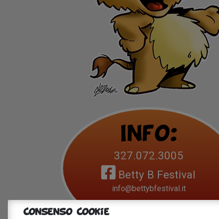
Info:
327.072.3005
Betty B Festival
info@bettybfestival.it
Consenso Cookie