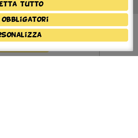
etta tutto
 obbligatori
rsonalizza
azioni sulla
ione
chiarazione di Accessibilità