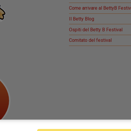
Come arrivare al BettyB Festiv
Il Betty Blog
Ospiti del Betty B Festival
Comitato del festival