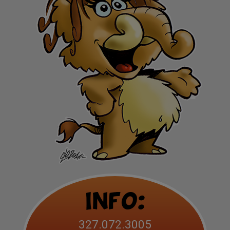
Info:
327.072.3005