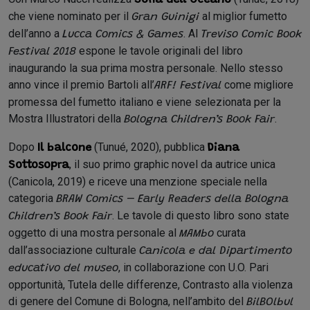
che viene nominato per il
al miglior fumetto
Gran Guinigi
dell’anno a
. Al
Lucca Comics & Games
Treviso Comic Book
espone le tavole originali del libro
Festival 2018
inaugurando la sua prima mostra personale. Nello stesso
anno vince il premio Bartoli all’
come migliore
ARF! Festival
promessa del fumetto italiano e viene selezionata per la
Mostra Illustratori della
.
Bologna Children’s Book Fair
Dopo
(Tunué, 2020), pubblica
Il balcone
Diana
, il suo primo graphic novel da autrice unica
Sottosopra
(Canicola, 2019) e riceve una menzione speciale nella
categoria
BRAW Comics – Early Readers della Bologna
. Le tavole di questo libro sono state
Children’s Book Fair
oggetto di una mostra personale al
curata
MAMbo
dall’associazione culturale
Canicola e dal Dipartimento
, in collaborazione con U.O. Pari
educativo del museo
opportunità, Tutela delle differenze, Contrasto alla violenza
di genere del Comune di Bologna, nell’ambito del
BilBOlbul