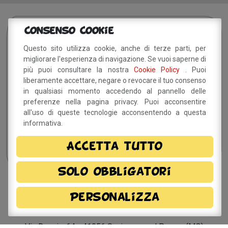
Sei interessato?
Resta
Consenso Cookie
in contatto!
Questo sito utilizza cookie, anche di terze parti, per
migliorare l'esperienza di navigazione. Se vuoi saperne di
più puoi consultare la nostra
Cookie Policy
. Puoi
liberamente accettare, negare o revocare il tuo consenso
Dichiaro di aver preso visione della
informativa
in qualsiasi momento accedendo al pannello delle
privacy
e, autorizzo il trattamento dei miei dati
preferenze nella pagina privacy. Puoi acconsentire
all'uso di queste tecnologie acconsentendo a questa
personali.
informativa.
Accetta tutto
Solo obbligatori
Sito a cura del Comune di
Personalizza
Savignano sul Panaro
Via Doccia, 64 - 41056 Savignano sul Panaro (MO)