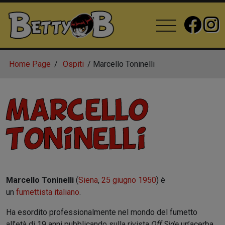
Home Page
Ospiti
Marcello Toninelli
Marcello
Toninelli
Marcello Toninelli
(
Siena
,
25 giugno
1950
) è
un
fumettista
italiano
.
Ha esordito professionalmente nel mondo del fumetto
all’età di 19 anni pubblicando sulla rivista
Off Side
un’acerba