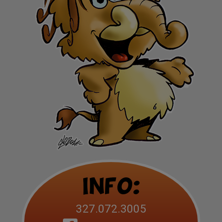
Info:
327.072.3005