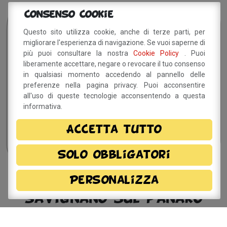
Consenso Cookie
Sei interessato?
Resta
Questo sito utilizza cookie, anche di terze parti, per
in contatto!
migliorare l'esperienza di navigazione. Se vuoi saperne di
più puoi consultare la nostra
Cookie Policy
. Puoi
liberamente accettare, negare o revocare il tuo consenso
in qualsiasi momento accedendo al pannello delle
Dichiaro di aver preso visione della
informativa
preferenze nella pagina privacy. Puoi acconsentire
privacy
e, autorizzo il trattamento dei miei dati
all'uso di queste tecnologie acconsentendo a questa
personali.
informativa.
Accetta tutto
Solo obbligatori
Personalizza
Sito a cura del Comune di
Savignano sul Panaro
Via Doccia, 64 - 41056 Savignano sul Panaro (MO)