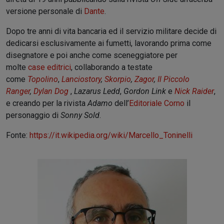
versione personale di
Dante
.
Dopo tre anni di vita bancaria ed il servizio militare
decide di
dedicarsi esclusivamente ai fumetti, lavorando prima come
disegnatore e poi anche come sceneggiatore per
molte
case editrici
, collaborando a testate
come
Topolino
,
Lanciostory
,
Skorpio
,
Zagor
,
Il Piccolo
Ranger
,
Dylan Dog
,
Lazarus Ledd
,
Gordon Link
e
Nick Raider
,
e creando per la rivista
Adamo
dell’
Editoriale Corno
il
personaggio di
Sonny Sold
.
Fonte:
https://it.wikipedia.org/wiki/Marcello_Toninelli