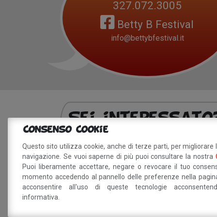
327.072.3005
Betty B Festival
info@bettybfestival.it
Sei interessat
Consenso Cookie
Questo sito utilizza cookie, anche di terze parti, per migliorare 
navigazione. Se vuoi saperne di più puoi consultare la nostra
Dichiaro di aver preso visione della
info
Puoi liberamente accettare, negare o revocare il tuo consens
trattamento dei miei dati personali.
momento accedendo al pannello delle preferenze nella pagina
acconsentire all'uso di queste tecnologie acconsente
informativa.