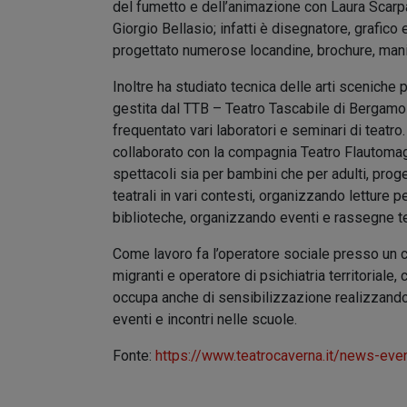
del fumetto e dell’animazione con Laura Scarpa
Giorgio Bellasio; infatti è disegnatore, grafico e
progettato numerose locandine, brochure, manif
Inoltre ha studiato tecnica delle arti sceniche 
gestita dal TTB – Teatro Tascabile di Bergamo
frequentato vari laboratori e seminari di teatr
collaborato con la compagnia Teatro Flautoma
spettacoli sia per bambini che per adulti, prog
teatrali in vari contesti, organizzando letture p
biblioteche, organizzando eventi e rassegne tea
Come lavoro fa l’operatore sociale presso un 
migranti e operatore di psichiatria territoriale, 
occupa anche di sensibilizzazione realizzando
eventi e incontri nelle scuole.
Fonte:
https://www.teatrocaverna.it/news-eve