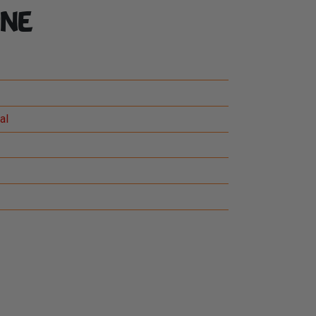
ne
al