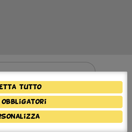
etta tutto
 obbligatori
rsonalizza