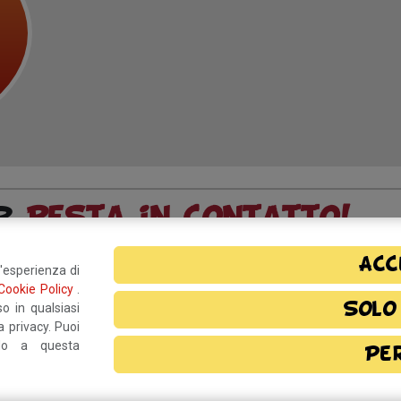
o?
Resta in contatto!
Acc
l'esperienza di
Cookie Policy
.
rmativa privacy
e, autorizzo il
Solo
o in qualsiasi
 privacy. Puoi
ndo a questa
Pe