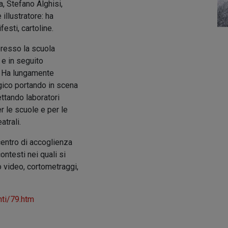
, Stefano Alghisi,
 illustratore: ha
esti, cartoline.
presso la scuola
 e in seguito
o. Ha lungamente
gico portando in scena
ettando laboratori
er le scuole e per le
trali.
centro di accoglienza
contesti nei quali si
 video, cortometraggi,
nti/79.htm