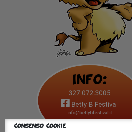
Info:
327.072.3005
Betty B Festival
info@bettybfestival.it
Consenso Cookie