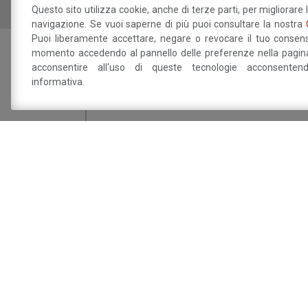
Questo sito utilizza cookie, anche di terze parti, per migliorare 
navigazione. Se vuoi saperne di più puoi consultare la nostra
Puoi liberamente accettare, negare o revocare il tuo consens
momento accedendo al pannello delle preferenze nella pagina
Sei interessat
acconsentire all'uso di queste tecnologie acconsente
informativa.
Dichiaro di aver preso visione della
info
trattamento dei miei dati personali.
Sito a cura del 
Savignano sul P
Via Doccia, 64 - 41056 Savignano sul Panaro 
Tel. 059 759 911 - Fax 059 730 160 E-mail:
in
panaro.mo.it