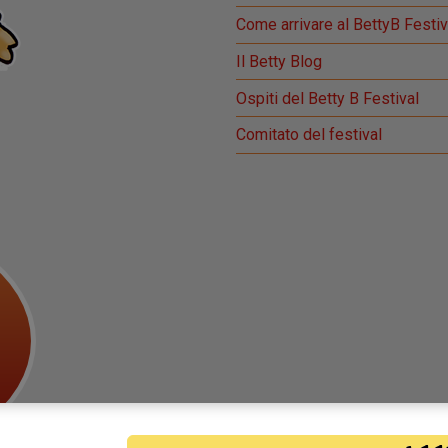
Come arrivare al BettyB Festiv
Il Betty Blog
Ospiti del Betty B Festival
Comitato del festival