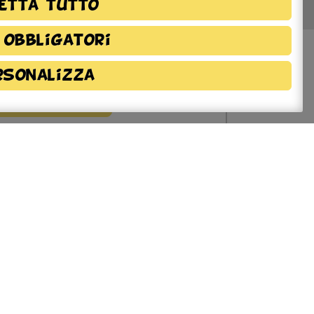
etta tutto
 obbligatori
rsonalizza
azioni sulla
ione
chiarazione di Accessibilità