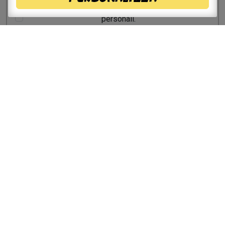
privacy
e, autorizzo il trattamento dei miei dati
personali.
Sito a cura del Comune di
Savignano sul Panaro
Via Doccia, 64 - 41056 Savignano sul Panaro (MO)
Tel. 059 759 911 - Fax 059 730 160 E-mail:
info@comune.savignano-sul-panaro.mo.it
Partita IVA 00242970366
Per informazioni sulla
manifestazione
info@bettybfestival.it