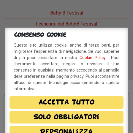
Betty B Festival
I concorsi del BettyB Festival
Come arrivare al BettyB Festival
Consenso Cookie
Questo sito utilizza cookie, anche di terze parti, per
Il Betty Blog
migliorare l'esperienza di navigazione. Se vuoi saperne
Ospiti del Betty B Festival
di più puoi consultare la nostra
Cookie Policy
. Puoi
liberamente accettare, negare o revocare il tuo
Comitato del festival
consenso in qualsiasi momento accedendo al pannello
delle preferenze nella pagina privacy. Puoi acconsentire
all'uso di queste tecnologie acconsentendo a questa
informativa.
Sei interessato?
Resta
Accetta tutto
in contatto!
Solo obbligatori
Dichiaro di aver preso visione della
informativa
Personalizza