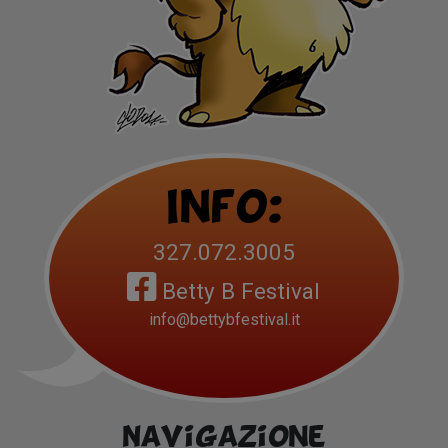
Info:
327.072.3005
Betty B Festival
info@bettybfestival.it
Navigazione