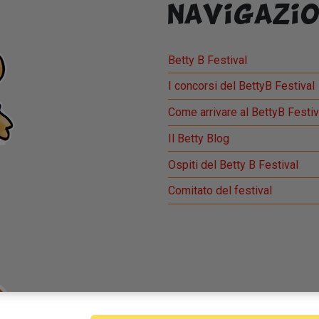
Navigazio
Betty B Festival
I concorsi del BettyB Festival
Come arrivare al BettyB Festiv
Il Betty Blog
Ospiti del Betty B Festival
Comitato del festival