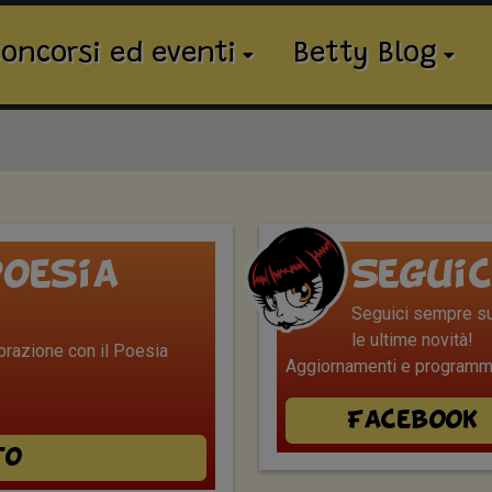
oncorsi ed eventi
Betty Blog
oesia
Seguic
Seguici sempre sui
le ultime novità!
borazione con il Poesia
Aggiornamenti e programmi
Facebook
to