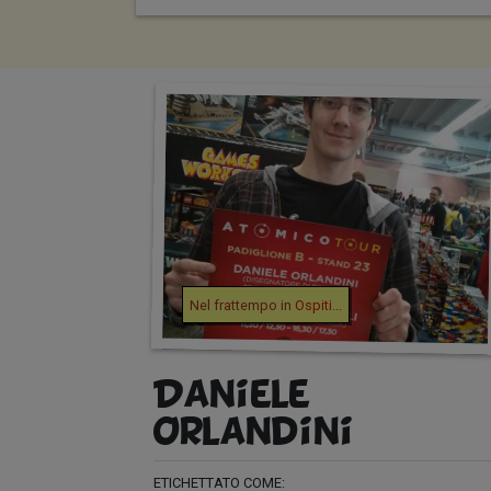
Nel frattempo in
Ospiti
...
Daniele
Orlandini
ETICHETTATO COME: