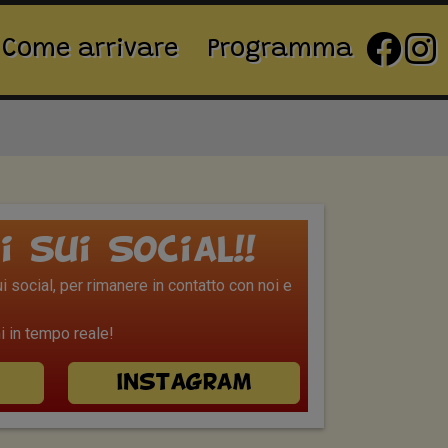
Come arrivare
Programma
i sui Social!!
 social, per rimanere in contatto con noi e
 in tempo reale!
Instagram