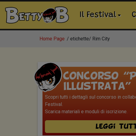
Il Festival
C
Home Page
etichette
Rim City
Concorso “P
Illustrata”
Scopri tutti i dettagli sul concorso in colla
Festival.
Scarica materiali e moduli di iscrizione.
Leggi tut