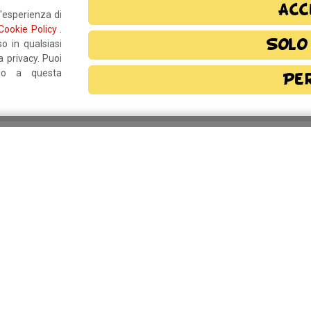
Acc
l'esperienza di
Cookie Policy
.
Solo
o in qualsiasi
 privacy. Puoi
ndo a questa
Pe
o?
Resta in contatto!
rmativa privacy
e, autorizzo il
Comune di
Per inform