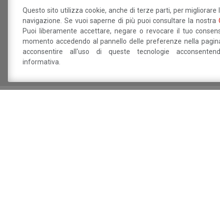
Questo sito utilizza cookie, anche di terze parti, per migliorare 
Betty B Festival
navigazione. Se vuoi saperne di più puoi consultare la nostra
Puoi liberamente accettare, negare o revocare il tuo consens
info@bettybfestival.it
momento accedendo al pannello delle preferenze nella pagina
acconsentire all'uso di queste tecnologie acconsente
informativa.
Sei interessat
Dichiaro di aver preso visione della
info
trattamento dei miei dati personali.
Sito a cura del 