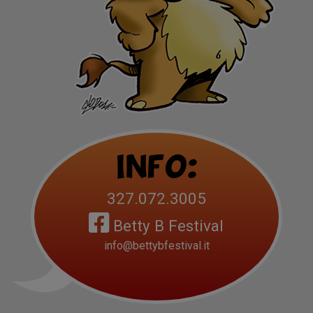
Info:
327.072.3005
Betty B Festival
info@bettybfestival.it