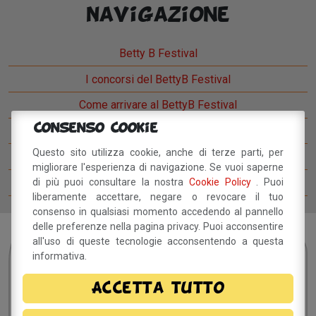
Navigazione
Betty B Festival
I concorsi del BettyB Festival
Come arrivare al BettyB Festival
Consenso Cookie
Il Betty Blog
Questo sito utilizza cookie, anche di terze parti, per
Ospiti del Betty B Festival
migliorare l'esperienza di navigazione. Se vuoi saperne
Comitato del festival
di più puoi consultare la nostra
Cookie Policy
. Puoi
liberamente accettare, negare o revocare il tuo
consenso in qualsiasi momento accedendo al pannello
delle preferenze nella pagina privacy. Puoi acconsentire
all'uso di queste tecnologie acconsentendo a questa
Sei interessato?
Resta
informativa.
in contatto!
Accetta tutto