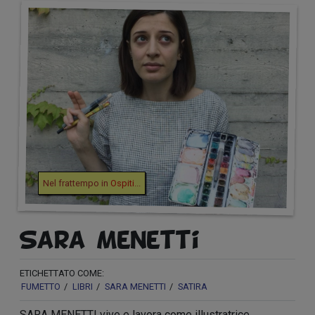
Nel frattempo in
Ospiti
...
Sara Menetti
ETICHETTATO COME:
FUMETTO
LIBRI
SARA MENETTI
SATIRA
SARA MENETTI vive e lavora come illustratrice