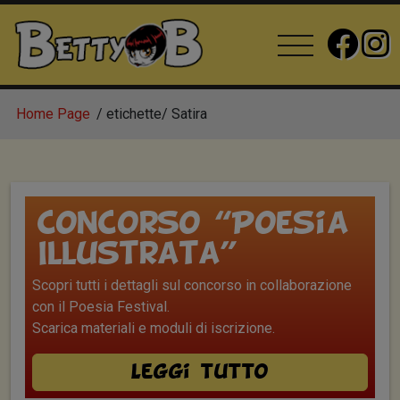
Home Page
etichette
Satira
Concorso “Poesia
Illustrata”
Scopri tutti i dettagli sul concorso in collaborazione
con il Poesia Festival.
Scarica materiali e moduli di iscrizione.
Leggi tutto