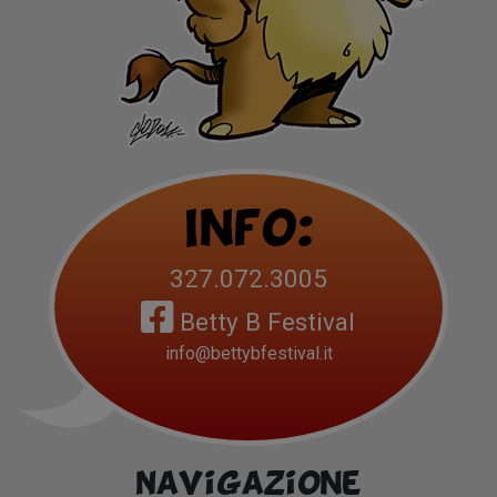
Info:
327.072.3005
Betty B Festival
info@bettybfestival.it
Navigazione