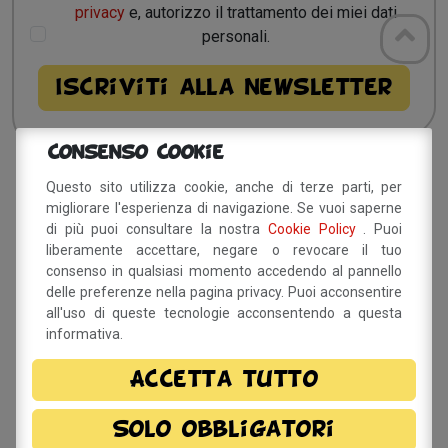
privacy
e, autorizzo il trattamento dei miei dati
personali.
Consenso Cookie
Questo sito utilizza cookie, anche di terze parti, per
Sito a cura del Comune di
migliorare l'esperienza di navigazione. Se vuoi saperne
Savignano sul Panaro
di più puoi consultare la nostra
Cookie Policy
. Puoi
liberamente accettare, negare o revocare il tuo
Via Doccia, 64 - 41056 Savignano sul Panaro (MO)
consenso in qualsiasi momento accedendo al pannello
Tel. 059 759 911 - Fax 059 730 160 E-mail:
delle preferenze nella pagina privacy. Puoi acconsentire
info@comune.savignano-sul-panaro.mo.it
all'uso di queste tecnologie acconsentendo a questa
Partita IVA 00242970366
informativa.
Per informazioni sulla
Accetta tutto
manifestazione
Solo obbligatori
info@bettybfestival.it