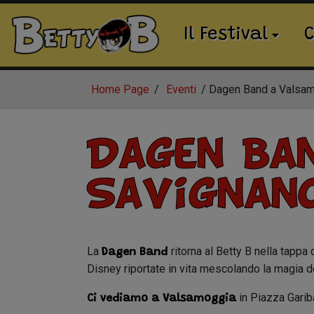
Il Festival
C
Home Page
Eventi
Dagen Band a Valsam
Dagen Ba
Savignano
La
ritorna al Betty B nella tapp
Dagen Band
Disney riportate in vita mescolando la magia d
in Piazza Gariba
Ci vediamo a
Valsamoggia