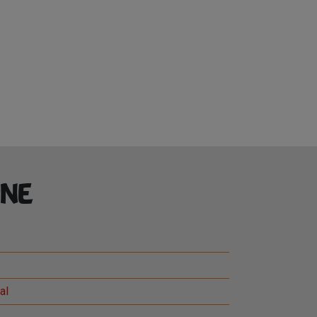
ne
al