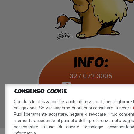
Info:
327.072.3005
Betty B Festival
Consenso Cookie
info@bettybfestival.it
Questo sito utilizza cookie, anche di terze parti, per migliorare 
navigazione. Se vuoi saperne di più puoi consultare la nostra
Puoi liberamente accettare, negare o revocare il tuo consens
momento accedendo al pannello delle preferenze nella pagina
acconsentire all'uso di queste tecnologie acconsente
informativa.