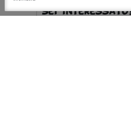
Sei interessat
Dichiaro di aver preso visione della
info
trattamento dei miei dati personali.
Sito a cura del 
Savignano sul P
Via Doccia, 64 - 41056 Savignano sul Panaro 
Tel. 059 759 911 - Fax 059 730 160 E-mail:
in
panaro.mo.it
Partita IVA 00242970366