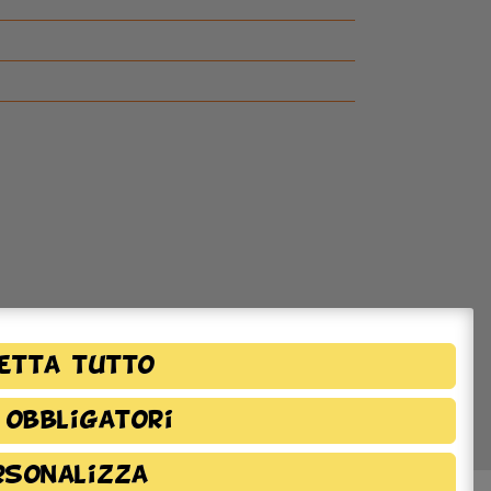
etta tutto
 obbligatori
rsonalizza