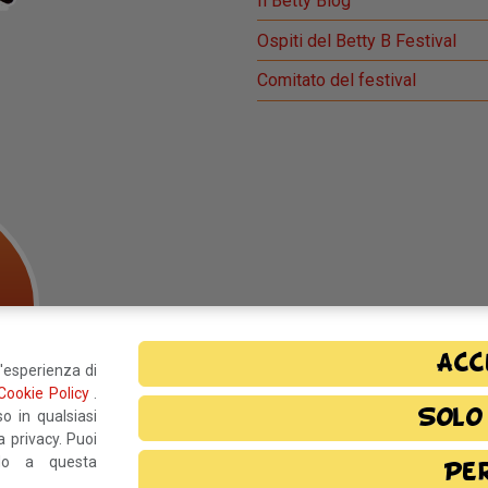
Il Betty Blog
Ospiti del Betty B Festival
Comitato del festival
Acc
l'esperienza di
Cookie Policy
.
Solo
o in qualsiasi
 privacy. Puoi
ndo a questa
Pe