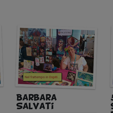
Nel frattempo in
Ospiti
...
Barbara
Salvati