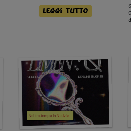
S
Leggi tutto
C
d
Nel frattempo in
Notizie
...