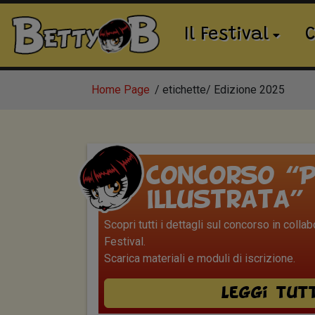
Il Festival
C
Home Page
etichette
Edizione 2025
Concorso “P
Illustrata”
Scopri tutti i dettagli sul concorso in colla
Festival.
Scarica materiali e moduli di iscrizione.
Leggi tut