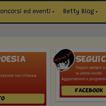
oncorsi ed eventi
Betty Blog
oesia
Seguic
Seguici sempre sui
le ultime novità!
borazione con il Poesia
Aggiornamenti e programmi
Facebook
to