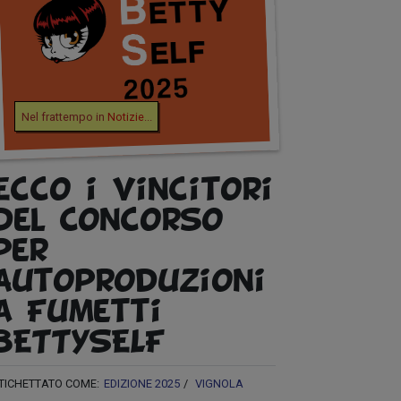
Nel frattempo in
Notizie
...
Ecco i vincitori
del Concorso
per
Autoproduzioni
a Fumetti
BETTYSELF
TICHETTATO COME:
EDIZIONE 2025
VIGNOLA