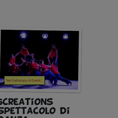
Nel frattempo in
Eventi
...
5Creations –
Spettacolo di