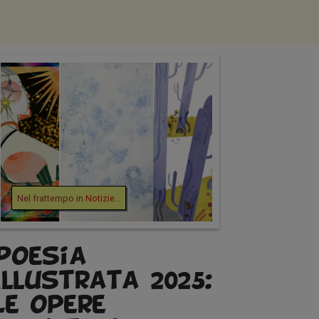
Nel frattempo in
Notizie
...
Poesia
Illustrata 2025:
Le opere