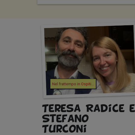
Nel frattempo in
Ospiti
...
Teresa Radice 
Stefano
Turconi