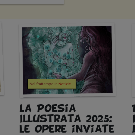
Nel frattempo in
Notizie
...
e
La Poesia
Illustrata 2025:
le opere inviate