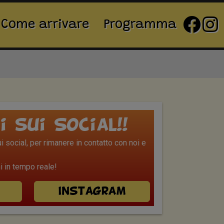
Come arrivare
Programma
i sui Social!!
 social, per rimanere in contatto con noi e
 in tempo reale!
Instagram