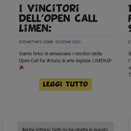
I vincitori
dell’open call
Limen:Ø
ETICHETTATO COME:
EDIZIONE 2025
E
Siamo felici di annunciare i vincitori della
B
Open Call for Artists di arte digitale LIMEN:Ø!
l
,
s
i
T
Leggi tutto
Anche Vittorio Setti mi ha ritratta in questo