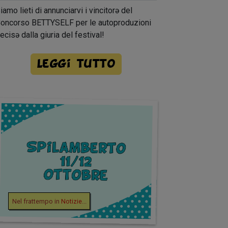
iamo lieti di annunciarvi i vincitorə del
oncorso BETTYSELF per le autoproduzioni
ecisə dalla giuria del festival!
Leggi tutto
Nel frattempo in
Notizie
...