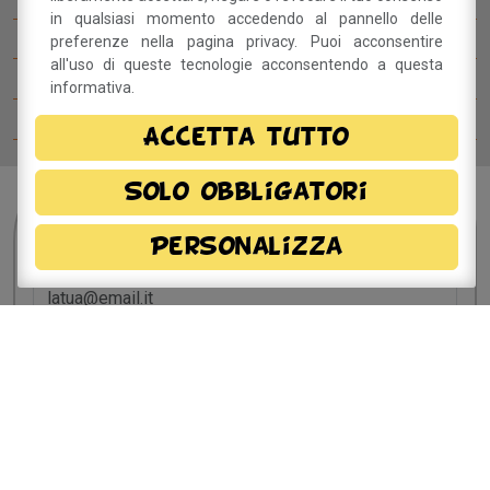
in qualsiasi momento accedendo al pannello delle
Il Betty Blog
preferenze nella pagina privacy. Puoi acconsentire
all'uso di queste tecnologie acconsentendo a questa
Ospiti del Betty B Festival
informativa.
Comitato del festival
Accetta tutto
Solo obbligatori
Sei interessato?
Resta
Personalizza
in contatto!
Dichiaro di aver preso visione della
informativa
privacy
e, autorizzo il trattamento dei miei dati
personali.