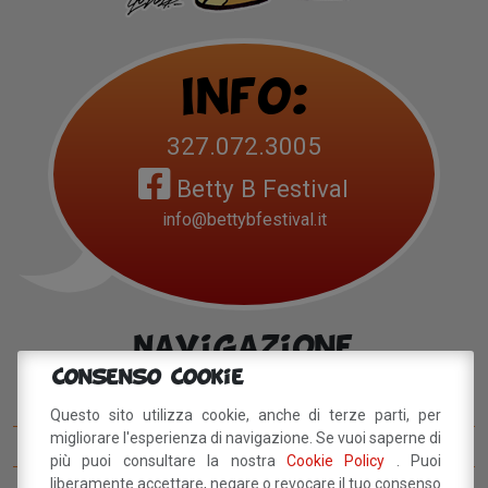
Info:
327.072.3005
Betty B Festival
info@bettybfestival.it
Navigazione
Consenso Cookie
Betty B Festival
Questo sito utilizza cookie, anche di terze parti, per
migliorare l'esperienza di navigazione. Se vuoi saperne di
I concorsi del BettyB Festival
più puoi consultare la nostra
Cookie Policy
. Puoi
liberamente accettare, negare o revocare il tuo consenso
Come arrivare al BettyB Festival