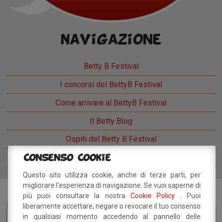
Navigazione
Betty B Festival
I concorsi del BettyB Festival
Come arrivare al BettyB Festival
Il Betty Blog
Ospiti del Betty B Festival
Comitato del festival
Consenso Cookie
Questo sito utilizza cookie, anche di terze parti, per
migliorare l'esperienza di navigazione. Se vuoi saperne di
più puoi consultare la nostra
Cookie Policy
. Puoi
Sei interessato?
Resta
liberamente accettare, negare o revocare il tuo consenso
in qualsiasi momento accedendo al pannello delle
in contatto!