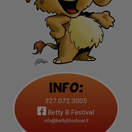
Info:
327.072.3005
Betty B Festival
info@bettybfestival.it