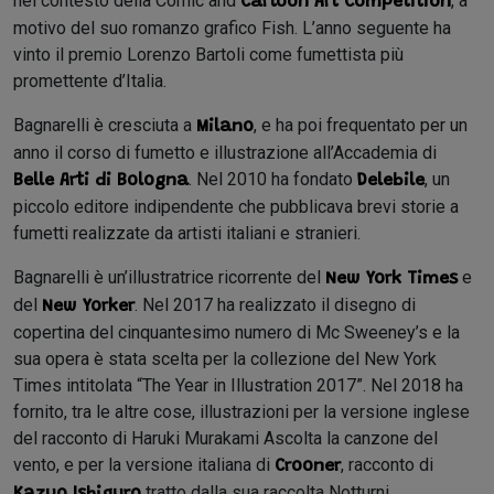
nel contesto della Comic and
, a
Cartoon Art Competition
motivo del suo romanzo grafico Fish. L’anno seguente ha
vinto il premio Lorenzo Bartoli come fumettista più
promettente d’Italia.
Bagnarelli è cresciuta a
, e ha poi frequentato per un
Milano
anno il corso di fumetto e illustrazione all’Accademia di
. Nel 2010 ha fondato
, un
Belle Arti di Bologna
Delebile
piccolo editore indipendente che pubblicava brevi storie a
fumetti realizzate da artisti italiani e stranieri.
Bagnarelli è un’illustratrice ricorrente del
e
New York Times
del
. Nel 2017 ha realizzato il disegno di
New Yorker
copertina del cinquantesimo numero di Mc Sweeney’s e la
sua opera è stata scelta per la collezione del New York
Times intitolata “The Year in Illustration 2017”. Nel 2018 ha
fornito, tra le altre cose, illustrazioni per la versione inglese
del racconto di Haruki Murakami Ascolta la canzone del
vento, e per la versione italiana di
, racconto di
Crooner
tratto dalla sua raccolta Notturni.
Kazuo Ishiguro