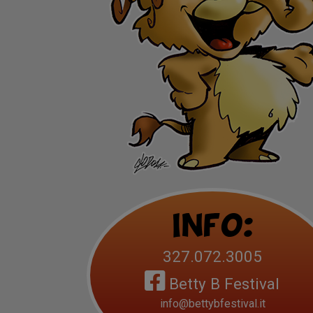
Info:
327.072.3005
Betty B Festival
info@bettybfestival.it