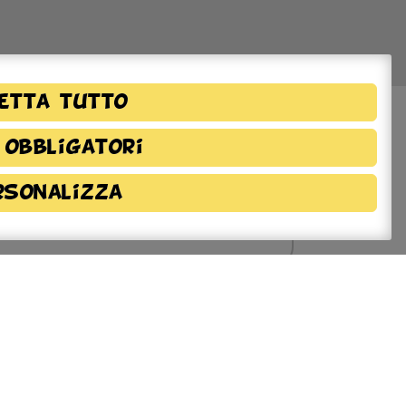
etta tutto
 obbligatori
rsonalizza
azioni sulla
ione