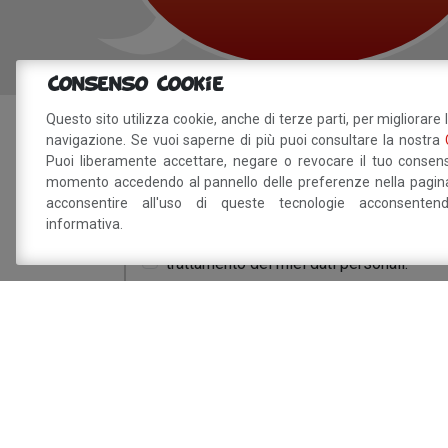
Consenso Cookie
Questo sito utilizza cookie, anche di terze parti, per migliorare 
navigazione. Se vuoi saperne di più puoi consultare la nostra
Sei interessat
Puoi liberamente accettare, negare o revocare il tuo consens
momento accedendo al pannello delle preferenze nella pagina
acconsentire all'uso di queste tecnologie acconsente
informativa.
Dichiaro di aver preso visione della
info
trattamento dei miei dati personali.
Sito a cura del 
Savignano sul P
Via Doccia, 64 - 41056 Savignano sul Panaro 