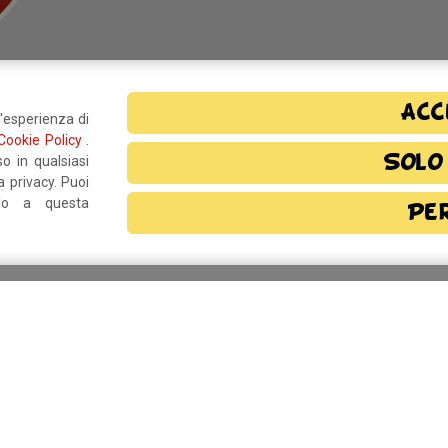
Acc
l'esperienza di
Cookie Policy
.
o?
Resta in contatto!
Solo
o in qualsiasi
 privacy. Puoi
ndo a questa
Pe
rmativa privacy
e, autorizzo il
Comune di
Per inform
anaro
manifestaz
(MO)
info@bettybfestival.it