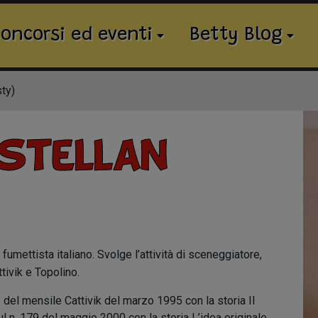
oncorsi ed eventi
Betty Blog
ty)
stellan
n fumettista italiano. Svolge l’attività di sceneggiatore,
tivik e Topolino.
el mensile Cattivik del marzo 1995 con la storia Il
l n. 179 del maggio 2000 con la storia L’idea originale.