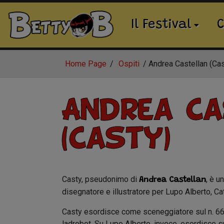
Il Festival
C
Home Page
Ospiti
Andrea Castellan (Cas
Andrea Ca
(Casty)
Casty, pseudonimo di
, è u
Andrea Castellan
disegnatore e illustratore per Lupo Alberto, Cat
Casty esordisce come sceneggiatore sul n. 66 d
ladrobot. Su Lupo Alberto, invece, esordisce su