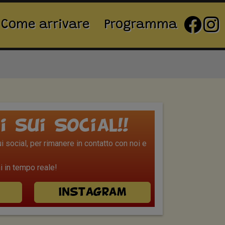
Come arrivare
Programma
i sui Social!!
 social, per rimanere in contatto con noi e
 in tempo reale!
Instagram