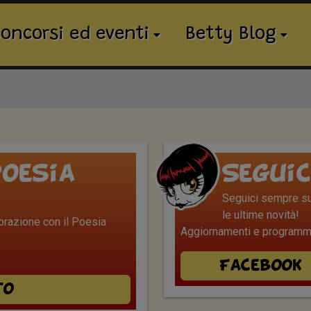
oncorsi ed eventi
Betty Blog
oesia
Seguic
Seguici sempre sui
le ultime novità!
borazione con il Poesia
Aggiornamenti e programmi
Facebook
to