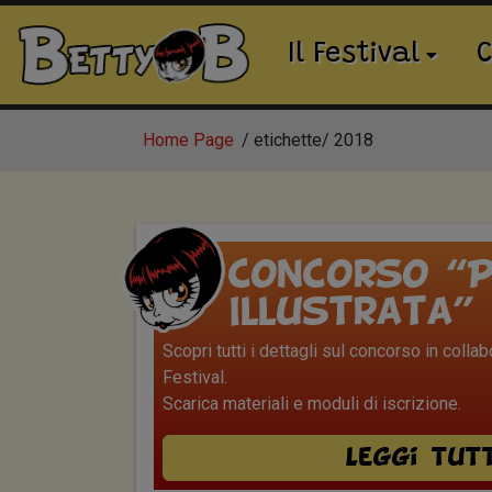
Il Festival
C
Home Page
etichette
2018
Concorso “P
Illustrata”
Scopri tutti i dettagli sul concorso in colla
Festival.
Scarica materiali e moduli di iscrizione.
Leggi tut