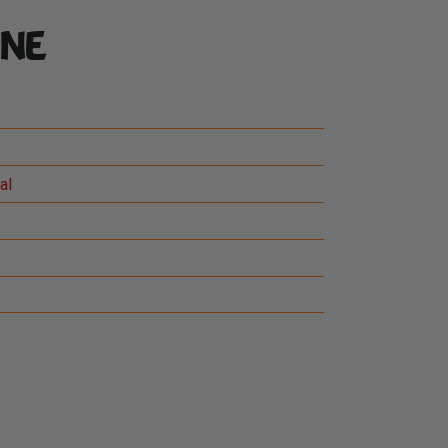
ne
al