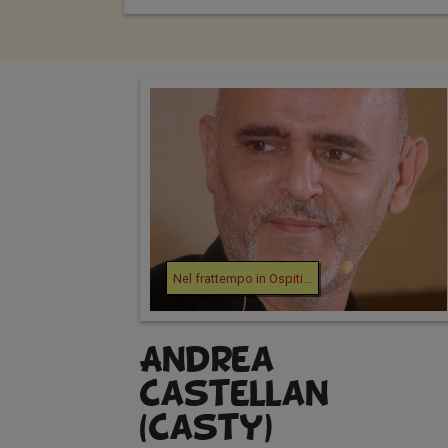
Nel frattempo in
Ospiti
...
Andrea
Castellan
(Casty)