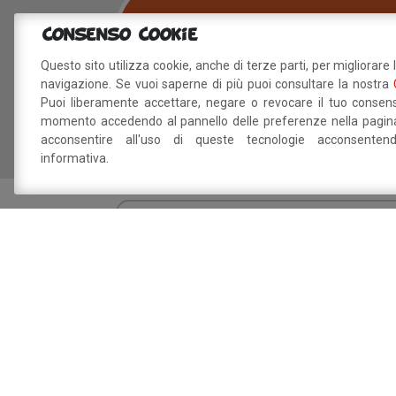
327.072.3005
Consenso Cookie
Betty B Festival
Questo sito utilizza cookie, anche di terze parti, per migliorare 
info@bettybfestival.it
navigazione. Se vuoi saperne di più puoi consultare la nostra
Puoi liberamente accettare, negare o revocare il tuo consens
momento accedendo al pannello delle preferenze nella pagina
acconsentire all'uso di queste tecnologie acconsente
informativa.
Sei interessat
Dichiaro di aver preso visione della
info
trattamento dei miei dati personali.