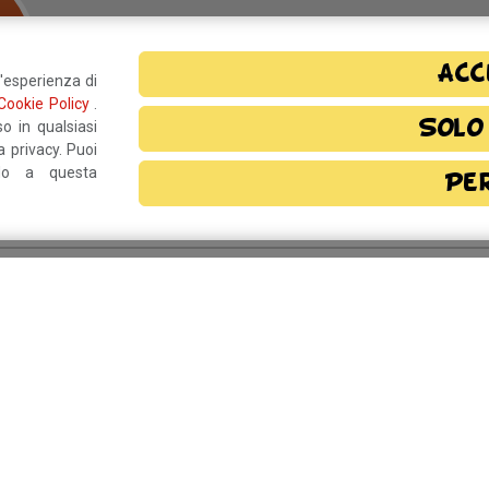
Acc
l'esperienza di
Cookie Policy
.
Solo
o in qualsiasi
 privacy. Puoi
ndo a questa
Pe
o?
Resta in contatto!
rmativa privacy
e, autorizzo il