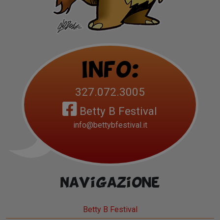
Info:
327.072.3005
Betty B Festival
info@bettybfestival.it
Navigazione
Betty B Festival