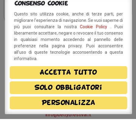
Consenso Cookie
Questo sito utilizza cookie, anche di terze parti, per
migliorare l'esperienza di navigazione. Se vuoi saperne di
più puoi consultare la nostra
Cookie Policy
. Puoi
liberamente accettare, negare o revocare il tuo consenso
Sito a cura del Comune di
in qualsiasi momento accedendo al pannello delle
preferenze nella pagina privacy. Puoi acconsentire
Savignano sul Panaro
all'uso di queste tecnologie acconsentendo a questa
informativa.
Via Doccia, 64 - 41056 Savignano sul Panaro (MO)
Tel. 059 759 911 - Fax 059 730 160 E-mail:
Accetta tutto
info@comune.savignano-sul-panaro.mo.it
Partita IVA 00242970366
Solo obbligatori
Per informazioni sulla
manifestazione
Personalizza
info@bettybfestival.it
Meccanismo di Feedback
-
Dichiarazione di Accessibilità