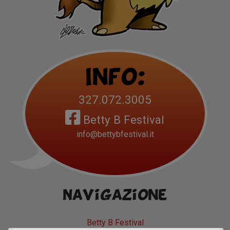
Info:
327.072.3005
Betty B Festival
info@bettybfestival.it
Navigazione
Betty B Festival