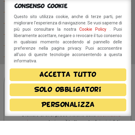
Consenso Cookie
I concorsi del BettyB Festival
Questo sito utilizza cookie, anche di terze parti, per
Come arrivare al BettyB Festival
migliorare l'esperienza di navigazione. Se vuoi saperne di
Il Betty Blog
più puoi consultare la nostra
Cookie Policy
. Puoi
liberamente accettare, negare o revocare il tuo consenso
Ospiti del Betty B Festival
in qualsiasi momento accedendo al pannello delle
preferenze nella pagina privacy. Puoi acconsentire
Comitato del festival
all'uso di queste tecnologie acconsentendo a questa
informativa.
Accetta tutto
Sei interessato?
Resta
in contatto!
Solo obbligatori
Personalizza
Dichiaro di aver preso visione della
informativa
privacy
e, autorizzo il trattamento dei miei dati
personali.