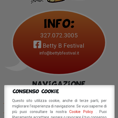
Info:
327.072.3005
Betty B Festival
info@bettybfestival.it
Navigazione
Consenso Cookie
Betty B Festival
Questo sito utilizza cookie, anche di terze parti, per
migliorare l'esperienza di navigazione. Se vuoi saperne di
I concorsi del BettyB Festival
più puoi consultare la nostra
Cookie Policy
. Puoi
liberamente accettare, negare o revocare il tuo consenso
Come arrivare al BettyB Festival