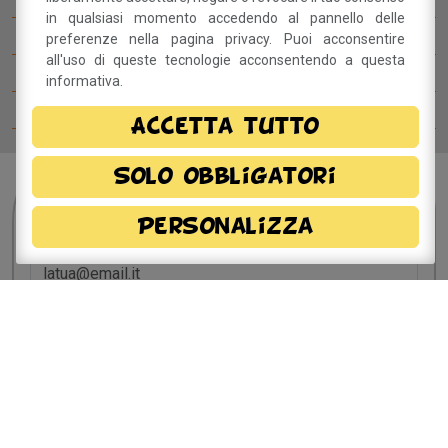
in qualsiasi momento accedendo al pannello delle
Il Betty Blog
preferenze nella pagina privacy. Puoi acconsentire
all'uso di queste tecnologie acconsentendo a questa
Ospiti del Betty B Festival
informativa.
Comitato del festival
Accetta tutto
Solo obbligatori
Sei interessato?
Resta
Personalizza
in contatto!
Dichiaro di aver preso visione della
informativa
privacy
e, autorizzo il trattamento dei miei dati
personali.