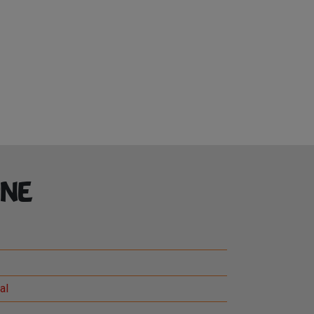
ne
al