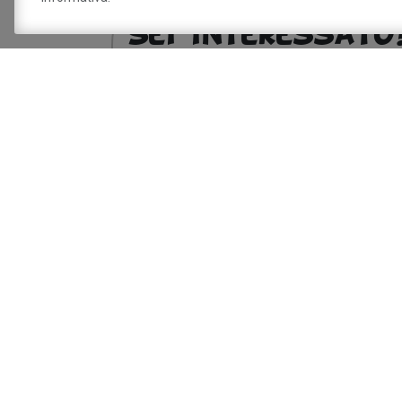
Sei interessat
Dichiaro di aver preso visione della
info
trattamento dei miei dati personali.
Sito a cura del 
Savignano sul P
Via Doccia, 64 - 41056 Savignano sul Panaro 
Tel. 059 759 911 - Fax 059 730 160 E-mail:
in
panaro.mo.it
Partita IVA 00242970366