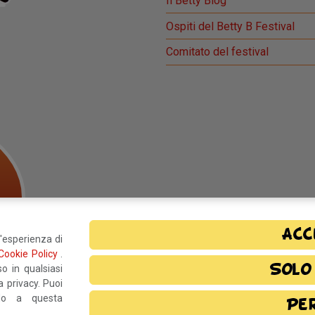
Il Betty Blog
Ospiti del Betty B Festival
Comitato del festival
Acc
l'esperienza di
Cookie Policy
.
Solo
o in qualsiasi
 privacy. Puoi
ndo a questa
Pe