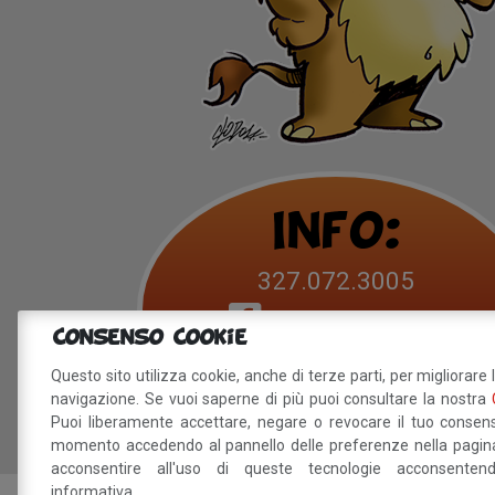
Info:
327.072.3005
Betty B Festival
Consenso Cookie
info@bettybfestival.it
Questo sito utilizza cookie, anche di terze parti, per migliorare 
navigazione. Se vuoi saperne di più puoi consultare la nostra
Puoi liberamente accettare, negare o revocare il tuo consens
momento accedendo al pannello delle preferenze nella pagina
acconsentire all'uso di queste tecnologie acconsente
informativa.