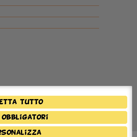
etta tutto
 obbligatori
rsonalizza