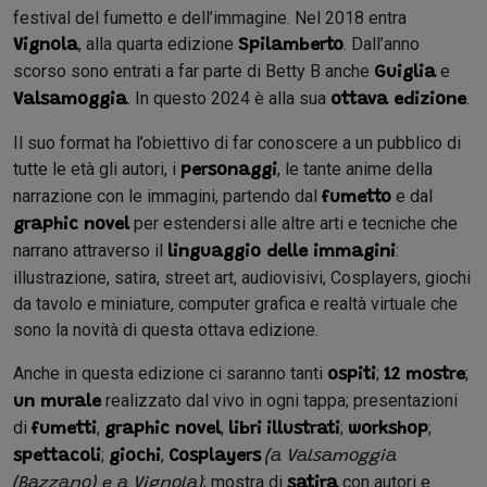
festival del fumetto e dell’immagine. Nel 2018 entra
, alla quarta edizione
. Dall’anno
Vignola
Spilamberto
scorso sono entrati a far parte di Betty B anche
e
Guiglia
. In questo 2024 è alla sua
.
Valsamoggia
ottava edizione
Il suo format ha l’obiettivo di far conoscere a un pubblico di
tutte le età gli autori, i
, le tante anime della
personaggi
narrazione con le immagini, partendo dal
e dal
fumetto
per estendersi alle altre arti e tecniche che
graphic novel
narrano attraverso il
:
linguaggio delle immagini
illustrazione, satira, street art, audiovisivi, Cosplayers, giochi
da tavolo e miniature, computer grafica e realtà virtuale che
sono la novità di questa ottava edizione.
Anche in questa edizione ci saranno tanti
;
;
ospiti
12 mostre
realizzato dal vivo in ogni tappa; presentazioni
un murale
di
,
,
;
;
fumetti
graphic novel
libri
illustrati
workshop
;
,
spettacoli
giochi
Cosplayers
(a Valsamoggia
; mostra di
con autori e
(Bazzano) e a Vignola)
satira