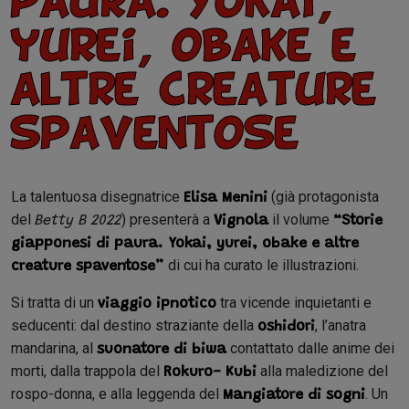
paura. Yokai,
yurei, obake e
altre creature
spaventose``
La talentuosa disegnatrice
(già protagonista
Elisa Menini
del
) presenterà a
il volume
Betty B 2022
Vignola
“Storie
giapponesi di paura. Yokai, yurei, obake e altre
di cui ha curato le illustrazioni.
creature spaventose”
Si tratta di un
tra vicende inquietanti e
viaggio ipnotico
seducenti: dal destino straziante della
, l’anatra
oshidori
mandarina, al
contattato dalle anime dei
suonatore di biwa
morti, dalla trappola del
alla maledizione del
Rokuro- Kubi
rospo-donna, e alla leggenda del
. Un
Mangiatore di sogni