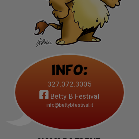
Info:
327.072.3005
Betty B Festival
info@bettybfestival.it