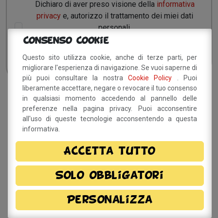
Dichiaro di aver preso visione della
informativa
privacy
e, autorizzo il trattamento dei miei dati
personali.
Consenso Cookie
Questo sito utilizza cookie, anche di terze parti, per
migliorare l'esperienza di navigazione. Se vuoi saperne di
più puoi consultare la nostra
Cookie Policy
. Puoi
liberamente accettare, negare o revocare il tuo consenso
in qualsiasi momento accedendo al pannello delle
Sito a cura del Comune di
preferenze nella pagina privacy. Puoi acconsentire
Savignano sul Panaro
all'uso di queste tecnologie acconsentendo a questa
informativa.
Via Doccia, 64 - 41056 Savignano sul Panaro (MO)
Tel. 059 759 911 - Fax 059 730 160 E-mail:
Accetta tutto
info@comune.savignano-sul-panaro.mo.it
Partita IVA 00242970366
Solo obbligatori
Per informazioni sulla
Personalizza
manifestazione