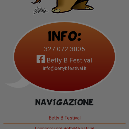
Info:
327.072.3005
Betty B Festival
info@bettybfestival.it
Navigazione
Betty B Festival
I concorsi del BettyB Festival