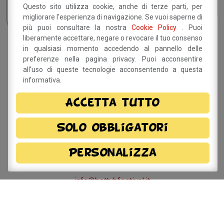
Questo sito utilizza cookie, anche di terze parti, per
migliorare l'esperienza di navigazione. Se vuoi saperne di
più puoi consultare la nostra
Cookie Policy
. Puoi
liberamente accettare, negare o revocare il tuo consenso
in qualsiasi momento accedendo al pannello delle
Sito a cura del Comune di
preferenze nella pagina privacy. Puoi acconsentire
Savignano sul Panaro
all'uso di queste tecnologie acconsentendo a questa
informativa.
Via Doccia, 64 - 41056 Savignano sul Panaro (MO)
Tel. 059 759 911 - Fax 059 730 160 E-mail:
Accetta tutto
info@comune.savignano-sul-panaro.mo.it
Partita IVA 00242970366
Solo obbligatori
Per informazioni sulla
Personalizza
manifestazione
info@bettybfestival.it
Meccanismo di Feedback
-
Dichiarazione di Accessibilità