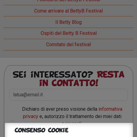
Come arrivare al BettyB Festival
Il Betty Blog
Ospiti del Betty B Festival
Comitato del festival
Sei interessato?
Resta
in contatto!
Dichiaro di aver preso visione della
informativa
privacy
e, autorizzo il trattamento dei miei dati
personali.
Consenso Cookie