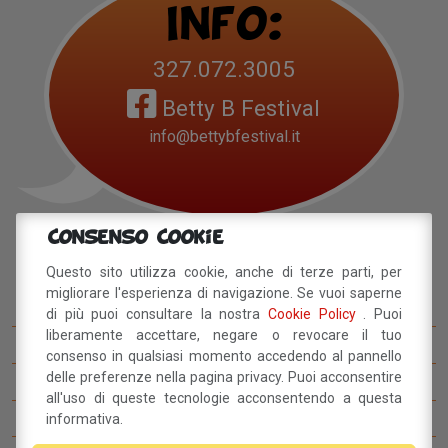
Info:
327.072.3005
Betty B Festival
info@bettybfestival.it
Consenso Cookie
Navigazione
Questo sito utilizza cookie, anche di terze parti, per
migliorare l'esperienza di navigazione. Se vuoi saperne
Betty B Festival
di più puoi consultare la nostra
Cookie Policy
. Puoi
liberamente accettare, negare o revocare il tuo
I concorsi del BettyB Festival
consenso in qualsiasi momento accedendo al pannello
delle preferenze nella pagina privacy. Puoi acconsentire
Come arrivare al BettyB Festival
all'uso di queste tecnologie acconsentendo a questa
Il Betty Blog
informativa.