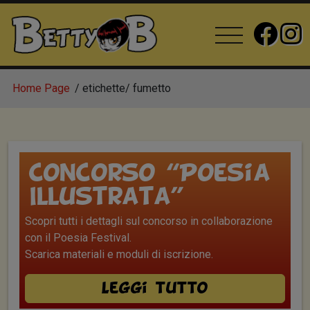
Home Page
etichette
fumetto
Concorso “Poesia
Illustrata”
Scopri tutti i dettagli sul concorso in collaborazione
con il Poesia Festival.
Scarica materiali e moduli di iscrizione.
Leggi tutto