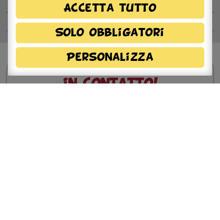
Ospiti del Betty B Festival
Accetta tutto
Comitato del festival
Solo obbligatori
Personalizza
Sei interessato?
Resta
in contatto!
Dichiaro di aver preso visione della
informativa
privacy
e, autorizzo il trattamento dei miei dati
personali.