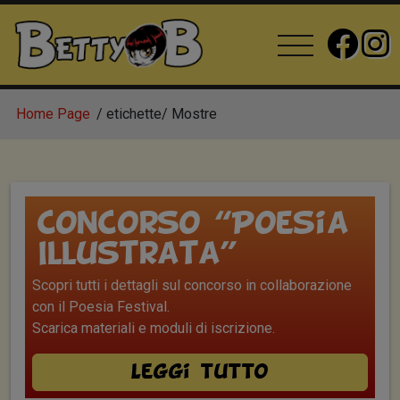
Home Page
etichette
Mostre
Concorso “Poesia
Illustrata”
Scopri tutti i dettagli sul concorso in collaborazione
con il Poesia Festival.
Scarica materiali e moduli di iscrizione.
Leggi tutto