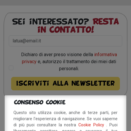
Sei interessato?
Resta
in contatto!
Dichiaro di aver preso visione della
informativa
privacy
e, autorizzo il trattamento dei miei dati
personali.
Consenso Cookie
Questo sito utilizza cookie, anche di terze parti, per
Sito a cura del Comune di
migliorare l'esperienza di navigazione. Se vuoi saperne
Savignano sul Panaro
di più puoi consultare la nostra
Cookie Policy
. Puoi