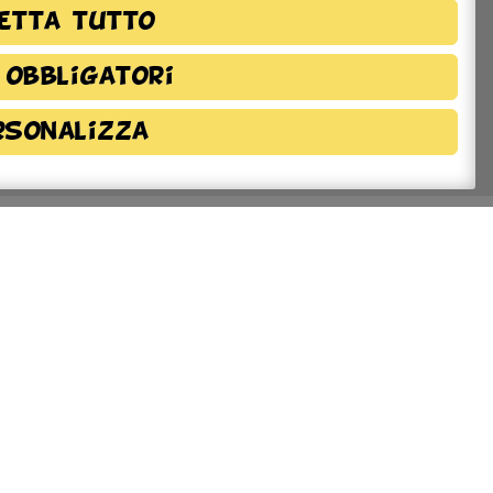
etta tutto
 obbligatori
rsonalizza
azioni sulla