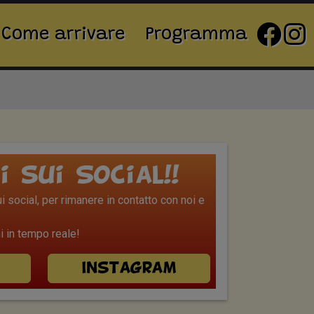
Come arrivare
Programma
i sui Social!!
 social, per rimanere in contatto con noi e
 in tempo reale!
Instagram