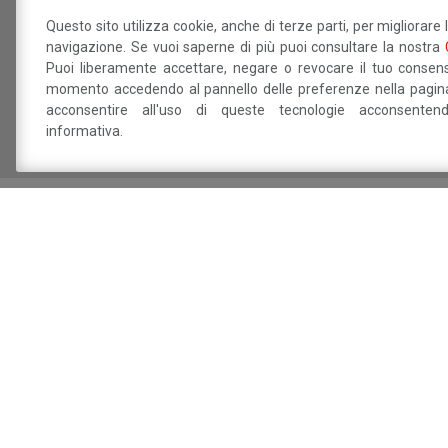
327.072.3005
Questo sito utilizza cookie, anche di terze parti, per migliorare 
Betty B Festival
navigazione. Se vuoi saperne di più puoi consultare la nostra
Puoi liberamente accettare, negare o revocare il tuo consens
info@bettybfestival.it
momento accedendo al pannello delle preferenze nella pagina
acconsentire all'uso di queste tecnologie acconsente
informativa.
Sei interessat
Dichiaro di aver preso visione della
info
trattamento dei miei dati personali.
Sito a cura del 