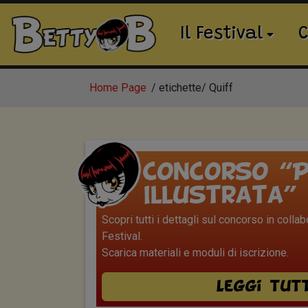
Il Festival
C
Home Page
etichette
Quiff
Concorso “P
Illustrata”
Scopri tutti i dettagli sul concorso in colla
Festival.
Scarica materiali e moduli di iscrizione.
Leggi tut