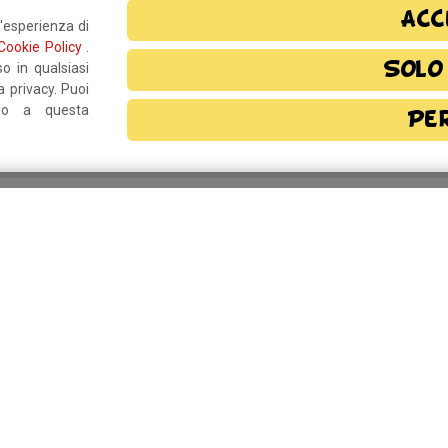
Acc
l'esperienza di
Cookie Policy
.
Solo
o in qualsiasi
 privacy. Puoi
ndo a questa
Pe
o?
Resta in contatto!
rmativa privacy
e, autorizzo il
Comune di
Per inform