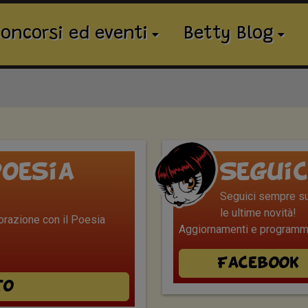
oncorsi ed eventi
Betty Blog
oesia
Seguic
Seguici sempre sui
le ultime novità!
borazione con il Poesia
Aggiornamenti e programmi
Facebook
to