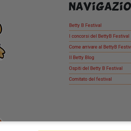
Navigazio
Betty B Festival
I concorsi del BettyB Festival
Come arrivare al BettyB Festiv
Il Betty Blog
Ospiti del Betty B Festival
Comitato del festival