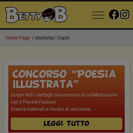
Home Page
etichette
Ospiti
Concorso “Poesia
Illustrata”
Scopri tutti i dettagli sul concorso in collaborazione
con il Poesia Festival.
Scarica materiali e moduli di iscrizione.
Leggi tutto