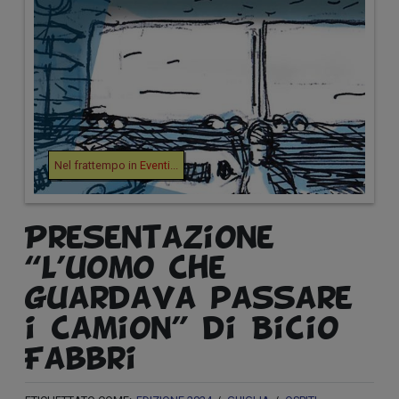
Nel frattempo in
Eventi
...
Presentazione
“L’uomo che
guardava passare
i camion” di Bicio
Fabbri