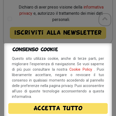
Dichiaro di aver preso visione della
informativa
privacy
e, autorizzo il trattamento dei miei dati
personali.
Consenso Cookie
Questo sito utilizza cookie, anche di terze parti, per
Sito a cura del Comune di
migliorare l'esperienza di navigazione. Se vuoi saperne
Savignano sul Panaro
di più puoi consultare la nostra
Cookie Policy
. Puoi
liberamente accettare, negare o revocare il tuo
Via Doccia, 64 - 41056 Savignano sul Panaro (MO)
consenso in qualsiasi momento accedendo al pannello
Tel. 059 759 911 - Fax 059 730 160 E-mail:
delle preferenze nella pagina privacy. Puoi acconsentire
info@comune.savignano-sul-panaro.mo.it
all'uso di queste tecnologie acconsentendo a questa
Partita IVA 00242970366
informativa.
Per informazioni sulla
Accetta tutto
manifestazione