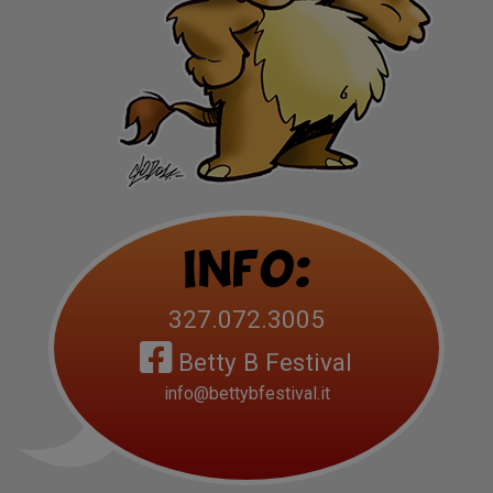
Info:
327.072.3005
Betty B Festival
info@bettybfestival.it