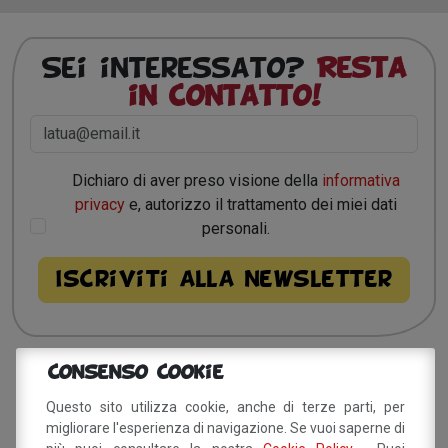
Sei interessato?
Resta
in contatto!
Dichiaro di aver preso visione della
informativa
privacy
e, autorizzo il trattamento dei miei dati
personali.
Consenso Cookie
Sito a cura del Comune di
Questo sito utilizza cookie, anche di terze parti, per
Savignano sul Panaro
migliorare l'esperienza di navigazione. Se vuoi saperne di