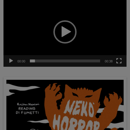
Video
Player
00:00
00:38