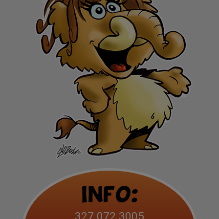
Info:
327.072.3005