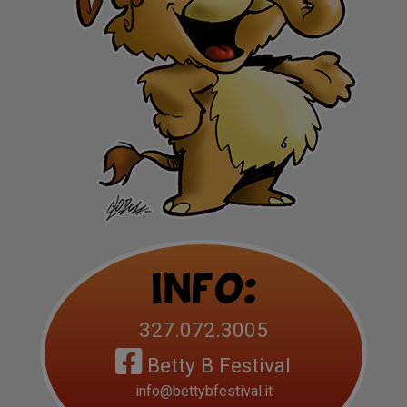
Info:
327.072.3005
Betty B Festival
info@bettybfestival.it