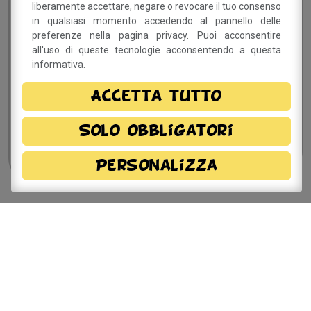
liberamente accettare, negare o revocare il tuo consenso
in contatto!
in qualsiasi momento accedendo al pannello delle
preferenze nella pagina privacy. Puoi acconsentire
all'uso di queste tecnologie acconsentendo a questa
informativa.
Dichiaro di aver preso visione della
informativa
privacy
e, autorizzo il trattamento dei miei dati
Accetta tutto
personali.
Solo obbligatori
Personalizza
Sito a cura del Comune di
Savignano sul Panaro
Via Doccia, 64 - 41056 Savignano sul Panaro (MO)
Tel. 059 759 911 - Fax 059 730 160 E-mail:
info@comune.savignano-sul-panaro.mo.it
Partita IVA 00242970366